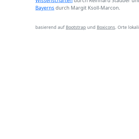
Wissenschaften
durch Reinhard Stauber un
Bayerns
durch Margit Ksoll-Marcon.
basierend auf
Bootstrap
und
Boxicons
. Orte lokal