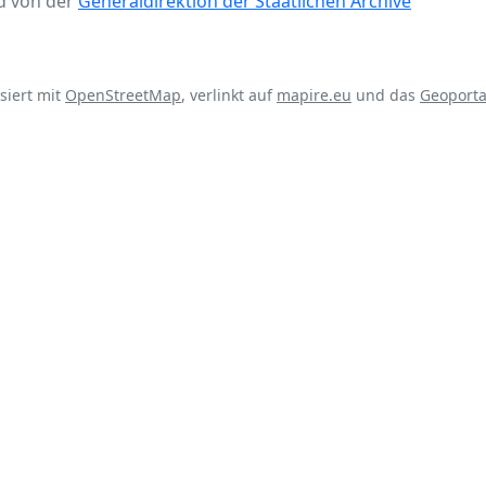
d von der
Generaldirektion der Staatlichen Archive
isiert mit
OpenStreetMap
, verlinkt auf
mapire.eu
und das
Geoporta