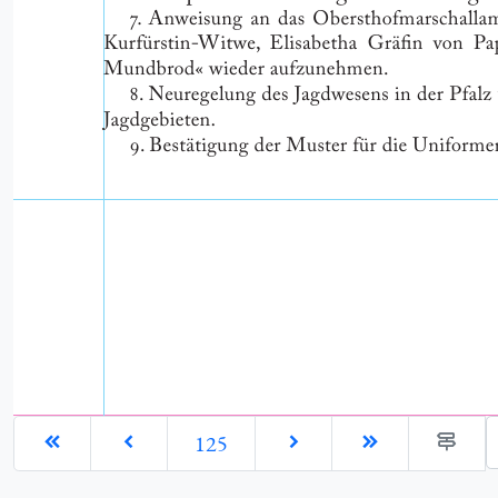
G
125