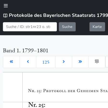
Protokolle des Bayerischen Staatsrats 179
Suche
Karte
Band 1. 1799–1801
G
125