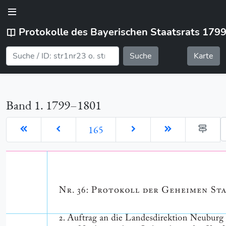
Protokolle des Bayerischen Staatsrats 179
Suche
Karte
Band 1. 1799–1801
G
165