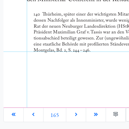
G
165