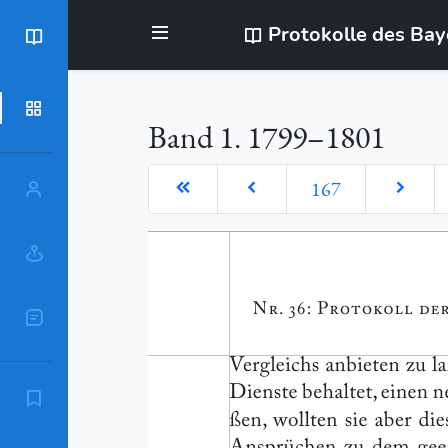
Protokolle des Ba
BayStR
Dokumente
Band 1. 1799–1801
167
Personen
Orte
Sachschlagworte
Zitierempfehlung