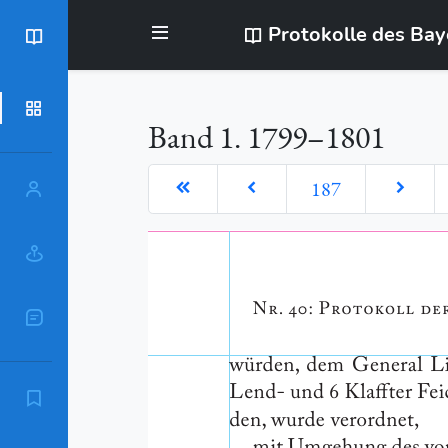
Protokolle des Ba
BayStR
Dokumente
Band 1. 1799–1801
187
Personen
Orte
Sachschlagworte
Zitierempfehlung