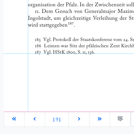
G
191