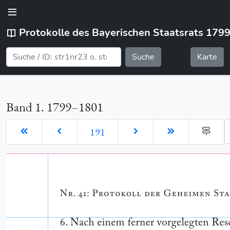
Protokolle des Bayerischen Staatsrats 179
Suche
Karte
Band 1. 1799–1801
G
191