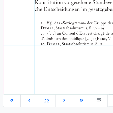
Ge
22