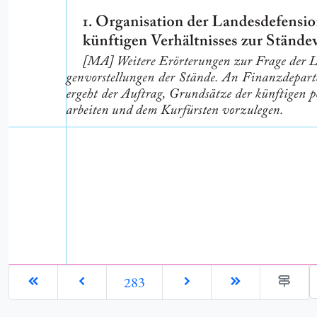
G
283