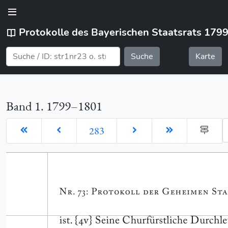
Protokolle des Bayerischen Staatsrats 179
Suche
Karte
Band 1. 1799–1801
G
283