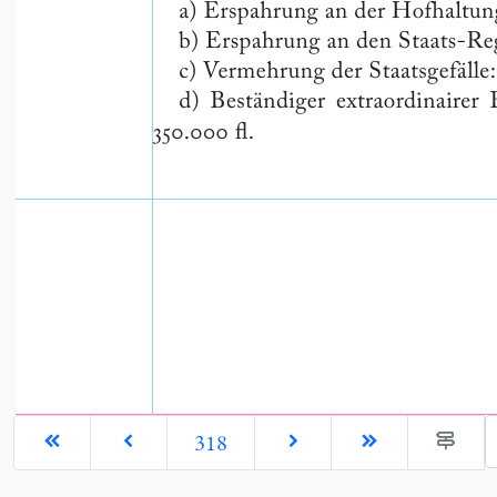
G
318