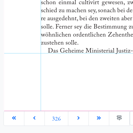
G
326