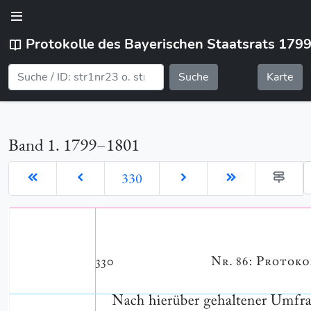
Protokolle des Bayerischen Staatsrats 179
Suche
Karte
Band 1. 1799–1801
G
330