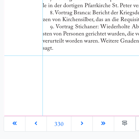
G
330