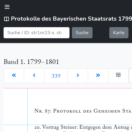
Protokolle des Bayerischen Staatsrats 179
Suche
Karte
Band 1. 1799–1801
G
339