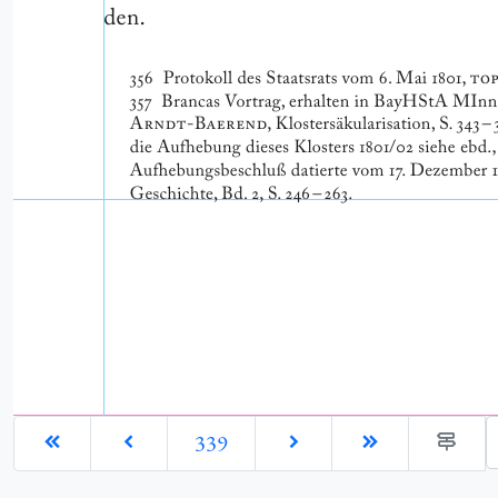
G
339