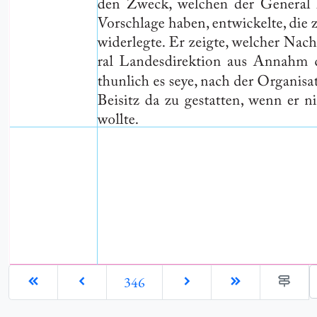
G
346