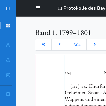
Protokolle des Ba
BayStR
Dokumente
Band 1. 1799–1801
364
Personen
Orte
Sachschlagworte
Zitierempfehlung