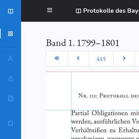
Protokolle des Ba
BayStR
Dokumente
Band 1. 1799–1801
415
Personen
Orte
Sachschlagworte
Zitierempfehlung