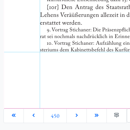
G
450