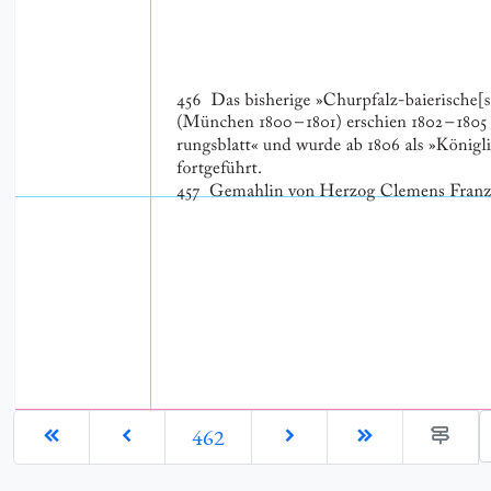
G
462