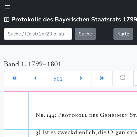
Protokolle des Bayerischen Staatsrats 179
Suche
Karte
Band 1. 1799–1801
G
501