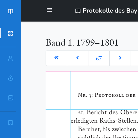
Protokolle des Ba
BayStR
Dokumente
Band 1. 1799–1801
67
Personen
Orte
Sachschlagworte
Zitierempfehlung