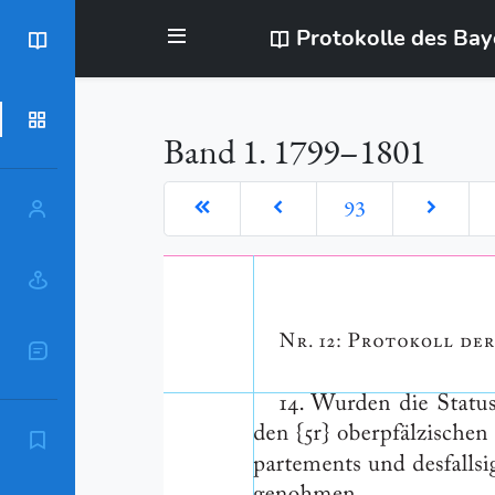
Protokolle des Ba
BayStR
Dokumente
Band 1. 1799–1801
93
Personen
Orte
Sachschlagworte
Zitierempfehlung