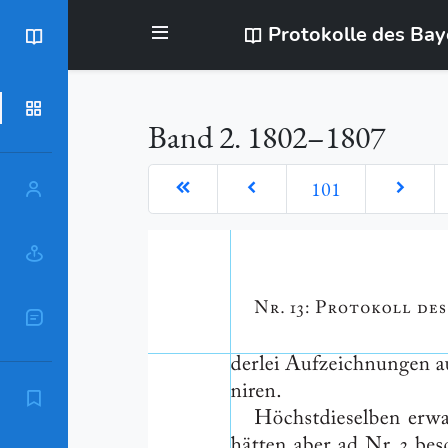
Protokolle des Ba
BayStR
Dokumente
Band 2. 1802–1807
101
Personen
Orte
Sachschlagworte
Zitierempfehlung