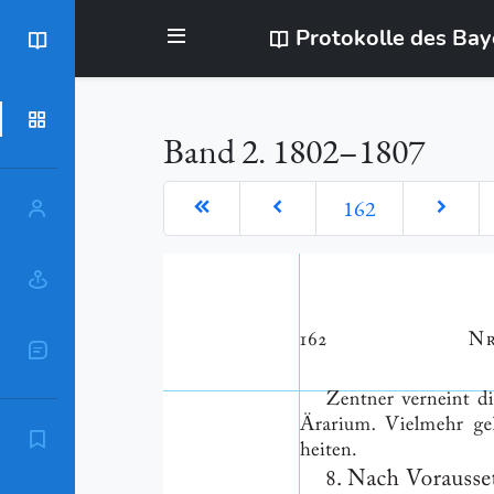
Protokolle des Ba
BayStR
Dokumente
Band 2. 1802–1807
162
Personen
Orte
Sachschlagworte
Zitierempfehlung