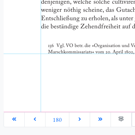
G
180