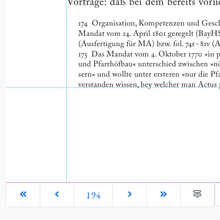
G
194