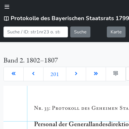
Protokolle des Bayerischen Staatsrats 179
Suche
Karte
Band 2. 1802–1807
G
201