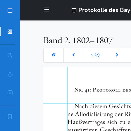
Protokolle des Ba
BayStR
Dokumente
Band 2. 1802–1807
239
Personen
Orte
Sachschlagworte
Zitierempfehlung