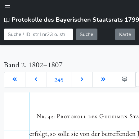
Protokolle des Bayerischen Staatsrats 179
Suche
Karte
Band 2. 1802–1807
G
245