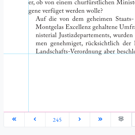
G
245