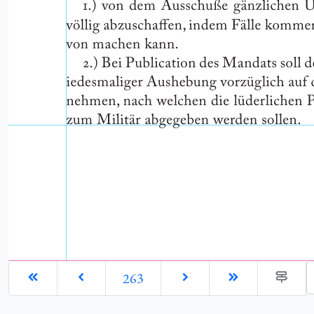
G
263