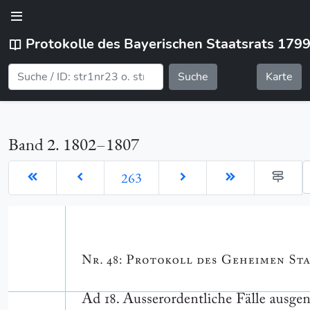
Protokolle des Bayerischen Staatsrats 179
Suche
Karte
Band 2. 1802–1807
G
263