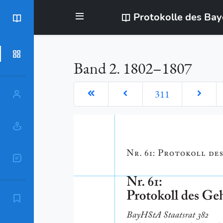
Protokolle des Ba
BayStR
Dokumente
Band 2. 1802–1807
311
Personen
Orte
Sachschlagworte
Zitierempfehlung