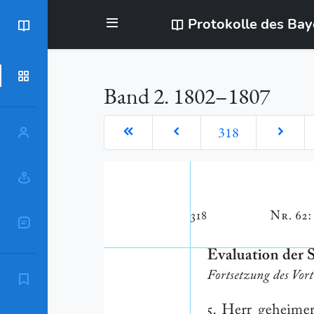
Protokolle des Ba
BayStR
Dokumente
Band 2. 1802–1807
318
Personen
Orte
Sachschlagworte
Zitierempfehlung