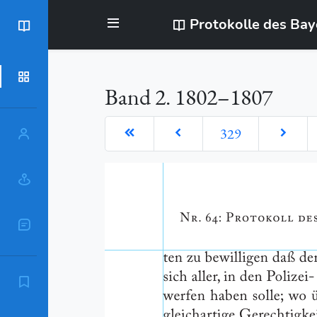
Protokolle des Ba
BayStR
Dokumente
Band 2. 1802–1807
329
Personen
Orte
Sachschlagworte
Zitierempfehlung