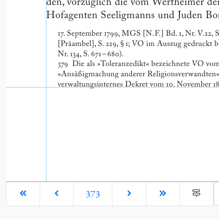
G
373