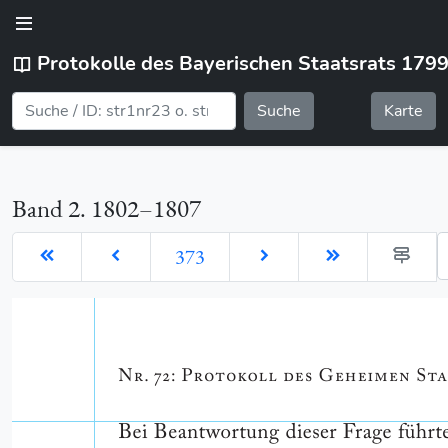
Protokolle des Bayerischen Staatsrats 179
Suche
Karte
Band 2. 1802–1807
G
373