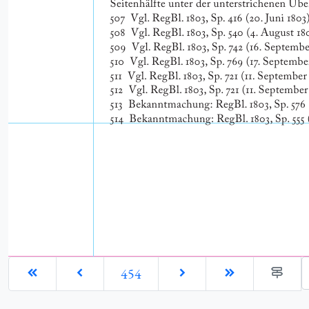
G
454