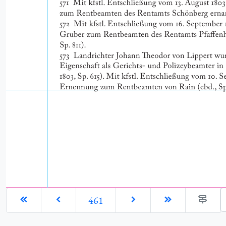
G
461