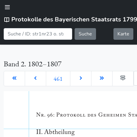
Protokolle des Bayerischen Staatsrats 179
Suche
Karte
Band 2. 1802–1807
G
461