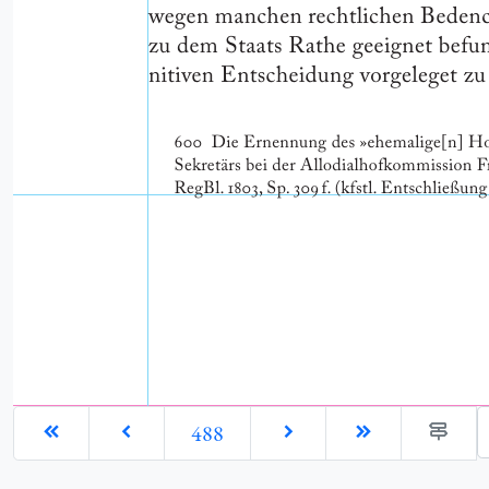
G
488