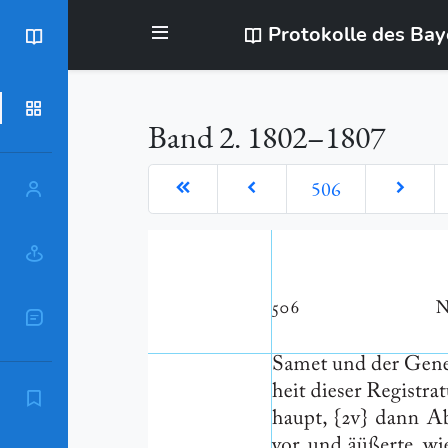
Protokolle des Ba
BayStR
Dokumente
Band 2. 1802–1807
506
Personen
Orte
Sachschlagworte
Zitierempfehlung