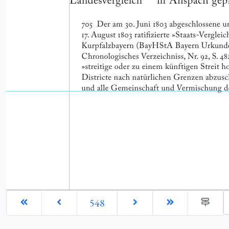
G
548