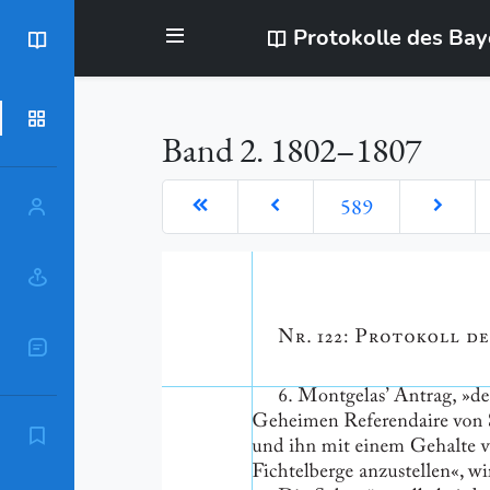
Protokolle des Ba
BayStR
Dokumente
Band 2. 1802–1807
589
Personen
Orte
Sachschlagworte
Zitierempfehlung