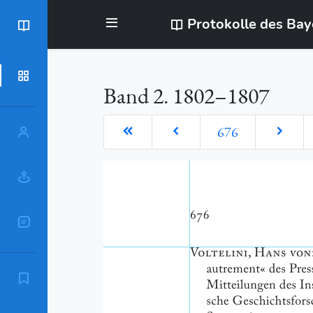
Protokolle des Ba
BayStR
Dokumente
Band 2. 1802–1807
676
Personen
Orte
Sachschlagworte
Zitierempfehlung