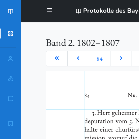
Protokolle des Ba
BayStR
Dokumente
Band 2. 1802–1807
84
Personen
Orte
Sachschlagworte
Zitierempfehlung