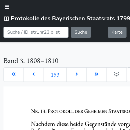
Protokolle des Bayerischen Staatsrats 179
Suche
Karte
Band 3. 1808–1810
G
153