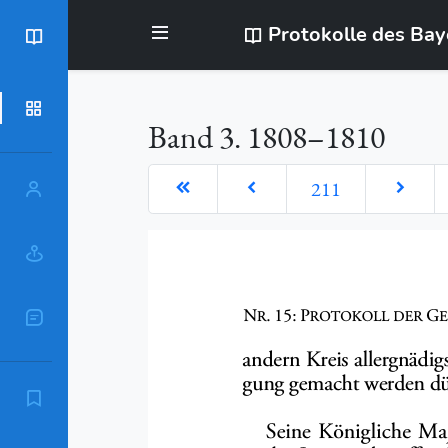
Protokolle des Ba
BayStR
Dokumente
Band 3. 1808–1810
211
Personen
Orte
Sachschlagworte
Zitierempfehlung