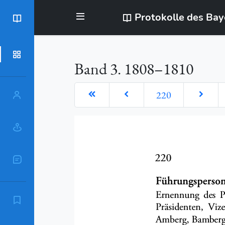
Protokolle des Ba
BayStR
Dokumente
Band 3. 1808–1810
220
Personen
Orte
Sachschlagworte
Zitierempfehlung