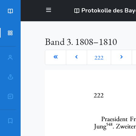
Protokolle des Ba
BayStR
Dokumente
Band 3. 1808–1810
222
Personen
Orte
Sachschlagworte
Zitierempfehlung