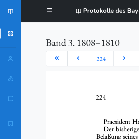
Protokolle des Ba
BayStR
Dokumente
Band 3. 1808–1810
224
Personen
Orte
Sachschlagworte
Zitierempfehlung