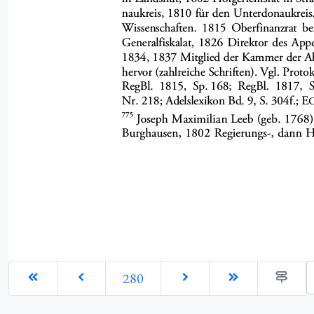
G
280