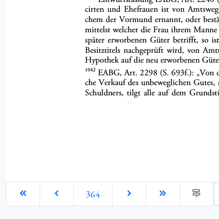
G
364