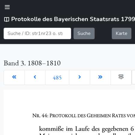
Protokolle des Bayerischen Staatsrats 179
Suche
Karte
Band 3. 1808–1810
G
485