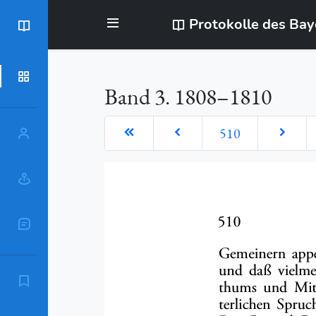
Protokolle des Ba
BayStR
Dokumente
Band 3. 1808–1810
510
Personen
Orte
Sachschlagworte
Zitierempfehlung