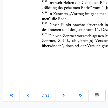
G
604